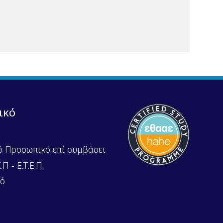
ικό
ό Προσωπικό επί συμβάσει
Π - Ε.Τ.Ε.Π.
κό