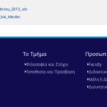
riou_2013_.xls
kai_tde.doc
Το Τμήμα
Προσωπ
Φιλοσοφία και Στόχοι
Faculty
Τοποθεσία και Πρόσβαση
Διδακτικ
Μέλη Ε.ΔΙ.
Διοικητι