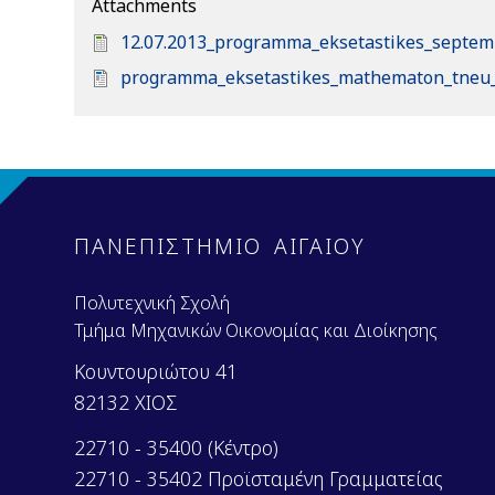
Attachments
D
12.07.2013_programma_eksetastikes_septemb
o
D
programma_eksetastikes_mathematon_tneu_
c
o
u
c
m
u
e
m
n
e
t
n
ΠΑΝΕΠΙΣΤΗΜΙΟ ΑΙΓΑΙΟΥ
t
Πολυτεχνική Σχολή
Τμήμα Μηχανικών Οικονομίας και Διοίκησης
Κουντουριώτου 41
82132 ΧΙΟΣ
22710 - 35400 (Κέντρο)
22710 - 35402 Προϊσταμένη Γραμματείας