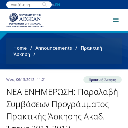
Skip
EN
EL
to
main
content
Breadcrumb
Home
Announcements
Πρακτική
Άσκηση
Wed, 06/13/2012 - 11:21
Πρακτική Άσκηση
NEA ΕΝΗΜΕΡΩΣΗ: Παραλαβή
Συμβάσεων Προγράμματος
Πρακτικής Άσκησης Ακαδ.