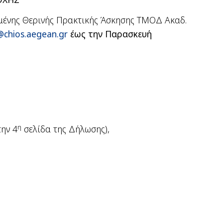
μένης Θερινής Πρακτικής Άσκησης ΤΜΟΔ Ακαδ.
chios.aegean.g
r
έως την Παρασκευή
η
την 4
σελίδα της Δήλωσης)
,