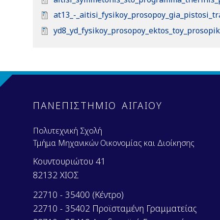
o
D
at13_-_aitisi_fysikoy_prosopoy_gia_pistosi_t
c
o
D
yd8_yd_fysikoy_prosopoy_ektos_toy_prosopik
u
c
o
m
u
c
e
m
u
n
e
m
t
n
e
t
n
ΠΑΝΕΠΙΣΤΗΜΙΟ ΑΙΓΑΙΟΥ
t
Πολυτεχνική Σχολή
Τμήμα Μηχανικών Οικονομίας και Διοίκησης
Κουντουριώτου 41
82132 ΧΙΟΣ
22710 - 35400 (Κέντρο)
22710 - 35402 Προϊσταμένη Γραμματείας