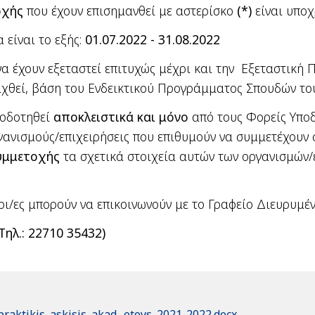
οχής
που έχουν επισημανθεί με αστερίσκο
(*)
είναι υπο
είναι το εξής:
01.07.2022 - 31.08.2022
να έχουν εξεταστεί επιτυχώς μέχρι και την Εξεταστική
αχθεί, βάση του Ενδεικτικού Προγράμματος Σπουδών το
τοδοτηθεί
αποκλειστικά και μόνο
από τους Φορείς Υποδ
οργανισμούς/επιχειρήσεις που επιθυμούν να συμμετέχου
υμμετοχής
τα σχετικά στοιχεία αυτών των οργανισμών/
νοι/ες μπορούν να επικοινωνούν με το Γραφείο Διευρυ
 Τηλ.: 22710 35432)
raktikis_askisis_akad._etoys_2021-2022.docx