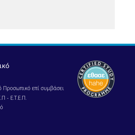
ικό
ό Προσωπικό επί συμβάσει
Π - Ε.Τ.Ε.Π.
κό