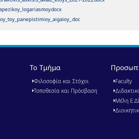
rapezikoy_logariasmoy.docx
oy_toy_panepistimioy_aigaioy_.doc
Το Τμήμα
Προσωπ
Φιλοσοφία και Στόχοι
Faculty
Τοποθεσία και Πρόσβαση
Διδακτικ
Μέλη Ε.ΔΙ.
Διοικητι