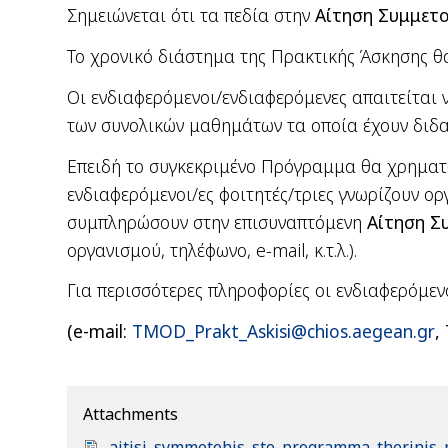
Σημειώνεται ότι τα πεδία στην
Αίτηση Συμμετ
Το χρονικό διάστημα της Πρακτικής Άσκησης θα 
O
ι ενδιαφερόμενοι/ενδιαφερόμενες απαιτείται 
των συνολικών μαθημάτων τα οποία έχουν διδ
Επειδή το συγκεκριμένο Πρόγραμμα θα χρημα
ενδιαφερόμενοι/ες φοιτητές/τριες γνωρίζουν 
συμπληρώσουν στην επισυναπτόμενη
Αίτηση Σ
οργανισμού, τηλέφωνο,
e
-
mail
, κ.τ.λ.).
Για περισσότερες πληροφορίες οι ενδιαφερόμε
(
e
-
mail
:
TMOD_Prakt_Askisi@chios.aegean.g
r
,
Attachments
D
aitisi_symmetohis_sto_programma_therinis_p