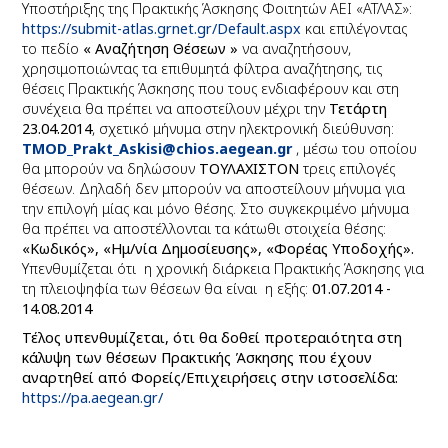
Υποστήριξης της Πρακτικής Άσκησης Φοιτητών ΑΕΙ «ΑΤΛΑΣ»:
https://submit-atlas.grnet.gr/Default.aspx
και επιλέγοντας
το πεδίο
« Αναζήτηση Θέσεων »
να αναζητήσουν,
χρησιμοποιώντας τα επιθυμητά φίλτρα αναζήτησης, τις
θέσεις Πρακτικής Άσκησης που τους ενδιαφέρουν και στη
συνέχεια θα πρέπει να αποστείλουν μέχρι την
Τετάρτη
23.04.2014
, σχετικό μήνυμα στην ηλεκτρονική διεύθυνση:
TMOD
_
Prakt
_
Askisi
@
chios
.
aegean
.
gr
, μέσω του οποίου
θα μπορούν να δηλώσουν
ΤΟΥΛΑΧΙΣΤΟΝ
τρεις επιλογές
θέσεων.
Δηλαδή δεν μπορούν να αποστείλουν μήνυμα για
την επιλογή μίας και μόνο θέσης.
Στο συγκεκριμένο μήνυμα
θα πρέπει να αποστέλλονται τα κάτωθι στοιχεία θέσης:
«Κωδικός», «Ημ/νία Δημοσίευσης», «Φορέας Υποδοχής».
Υπενθυμίζεται ότι η χρονική διάρκεια Πρακτικής Άσκησης για
τη πλειοψηφία των θέσεων θα είναι η εξής:
01.07.2014 -
14.08.2014
Τέλος υπενθυμίζεται, ότι θα δοθεί προτεραιότητα στη
κάλυψη των θέσεων
Πρακτικής Άσκησης που έχουν
αναρτηθεί από Φορείς/Επιχειρήσεις
στην ιστοσελίδα:
https://pa.
a
egean.gr/