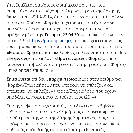
Υπενθυμίζεται στις/στους φοιτήτριες/φοιτητές, που
συμμετέχουν στο Πρόγραμμα Θερινής Πρακτικής Άσκησης
Ακαδ. Έτους 2013-2014
, ότι σε περίπτωση που
επιθυμούν να
απασχοληθούν σε Φορείς/Επιχειρήσεις που έχουν ήδη
υποβάλει αίτηση συμμετοχής στο Πρόγραμμα, να το
πράξουν μέχρι την
Τετάρτη 23.04.2014
, επισκεπτόμενοι την
ιστοσελίδα
https://pa.
a
egean.gr/
,
στη συνέχεια εισάγοντας
τους προσωπικούς κωδικούς πρόσβασής τους από το πεδίο
«Είσοδος Χρήστη»
και
ακολούθως επιλέγοντας από το πεδίο
«
Ενέργειες
» την επιλογή «
Προτεινόμενοι Φορείς
» και στη
συνέχεια υποβάλλοντας τη σχετική αίτηση σε όσους Φορείς/
Επιχειρήσεις επιθυμούν.
Σημειώνεται ότι δεν υπάρχει περιορισμός στον αριθμό των
Φορέων/Επιχειρήσεων που μπορούν να επιλέξουν και
απαιτείται να επιλέξουν Φορείς/Επιχειρήσεις που έχουν
υποβάλει αιτήσεις
μόνο το τρέχον έτος (2014).
Επίσης οι φοιτήτριες/φοιτητές, που δεν είχαν εκδηλώσει
ενδιαφέρον για την απασχόλησή τους σε συγκεκριμένο
φορέα μέσω της
γραπτής
Αίτησης Συμμετοχής τους στο
Πρόγραμμα, μπορούν εισερχόμενοι με τους
προσωπικούς
κωδικούς πρόσβασής τους
στο Σύστημα Κεντρικής