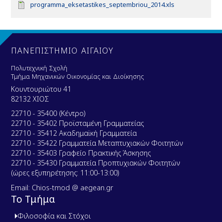
D
programma_eksetastikes_septembriou_2014.xls
o
c
u
m
e
ΠΑΝΕΠΙΣΤΗΜΙΟ ΑΙΓΑΙΟΥ
n
t
Πολυτεχνική Σχολή
Τμήμα Μηχανικών Οικονομίας και Διοίκησης
Κουντουριώτου 41
82132 ΧΙΟΣ
22710 - 35400 (Κέντρο)
22710 - 35402 Προϊσταμένη Γραμματείας
22710 - 35412 Ακαδημαϊκή Γραμματεία
22710 - 35422 Γραμματεία Μεταπτυχιακών Φοιτητών
22710 - 35403 Γραφείο Πρακτικής Άσκησης
22710 - 35430 Γραμματεία Προπτυχιακών Φοιτητών
(ώρες εξυπηρέτησης: 11:00-13:00)
Email: Chios-tmod @ aegean.gr
Το Τμήμα
Φιλοσοφία και Στόχοι