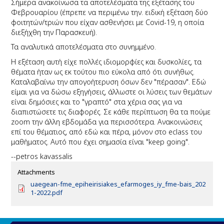
Σήμερα ανακοίνωσα τα αποτελέσματα της εξέτασης του
Φεβρουαρίου (έπρεπε να περιμένω την. ειδική εξέταση δύο
φοιτητών/τριών που είχαν ασθενήσει με Covid-19, η οποία
διεξήχθη την Παρασκευή).
Τα αναλυτικά αποτελέσματα στο συνημμένο.
Η εξέταση αυτή είχε πολλές ιδιομορφίες και δυσκολίες, τα
θέματα ήταν ως εκ τούτου πιο εύκολα από ότι συνήθως.
Καταλαβαίνω την απογοήτερυση όσων δεν "πέρασαν". Εδώ
είμαι για να δώσω εξηγήσεις, άλλωστε οι λύσεις των θεμάτων
είναι δημόσιες και το "γραπτό" στα χέρια σας για να
διαπιστώσετε τις διαφορές. Σε κάθε περίπτωση θα τα πούμε
zoom την άλλη εβδομάδα για περισσότερα. Ανακοινώσεις
επί του θέματιος, από εδώ και πέρα, μόνον στο eclass του
μαθήματος. Αυτό που έχει σημασία είναι "keep going".
--petros kavassalis
Attachments
D
uaegean-fme_epiheirisiakes_efarmoges_iy_fme-bais_202
o
1-2022.pdf
c
u
m