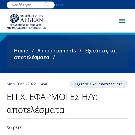
Skip
EN
EL
to
main
content
Breadcrumb
Home
Announcements
Εξετάσεις και
αποτελέσματα
Mon, 03/21/2022 - 14:40
Εξετάσεις και αποτελέσματα
ΕΠΙΧ. ΕΦΑΡΜΟΓΕΣ Η/Υ:
αποτελέσματα
Χαίρετε,