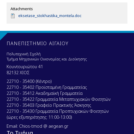
Attachments
D
eksetase_stokhastika_montela.doc
o
c
u
m
e
ΠΑΝΕΠΙΣΤΗΜΙΟ ΑΙΓΑΙΟΥ
n
t
Πολυτεχνική Σχολή
Τμήμα Μηχανικών Οικονομίας και Διοίκησης
Κουντουριώτου 41
82132 ΧΙΟΣ
22710 - 35400 (Κέντρο)
22710 - 35402 Προϊσταμένη Γραμματείας
22710 - 35412 Ακαδημαϊκή Γραμματεία
22710 - 35422 Γραμματεία Μεταπτυχιακών Φοιτητών
22710 - 35403 Γραφείο Πρακτικής Άσκησης
22710 - 35430 Γραμματεία Προπτυχιακών Φοιτητών
(ώρες εξυπηρέτησης: 11:00-13:00)
Email: Chios-tmod @ aegean.gr
Το Τμήμα