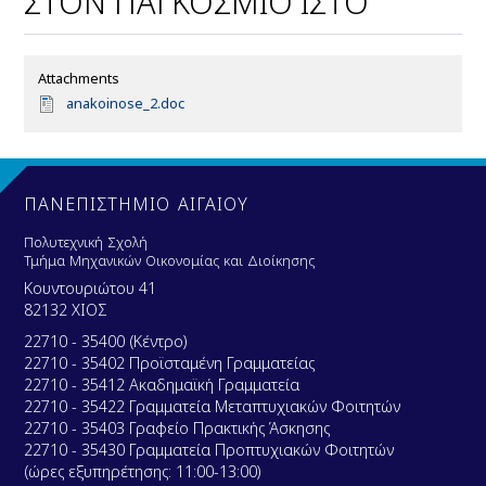
ΣΤΟΝ ΠΑΓΚΟΣΜΙΟ ΙΣΤΟ
Attachments
D
anakoinose_2.doc
o
c
u
m
e
ΠΑΝΕΠΙΣΤΗΜΙΟ ΑΙΓΑΙΟΥ
n
t
Πολυτεχνική Σχολή
Τμήμα Μηχανικών Οικονομίας και Διοίκησης
Κουντουριώτου 41
82132 ΧΙΟΣ
22710 - 35400 (Κέντρο)
22710 - 35402 Προϊσταμένη Γραμματείας
22710 - 35412 Ακαδημαϊκή Γραμματεία
22710 - 35422 Γραμματεία Μεταπτυχιακών Φοιτητών
22710 - 35403 Γραφείο Πρακτικής Άσκησης
22710 - 35430 Γραμματεία Προπτυχιακών Φοιτητών
(ώρες εξυπηρέτησης: 11:00-13:00)