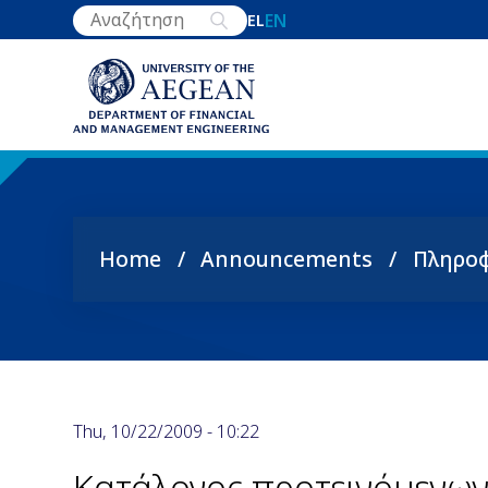
Skip
EN
EL
to
main
content
Home
Announcements
Πληροφ
Breadcrumb
Thu, 10/22/2009 - 10:22
Κατάλογος προτεινόμενων