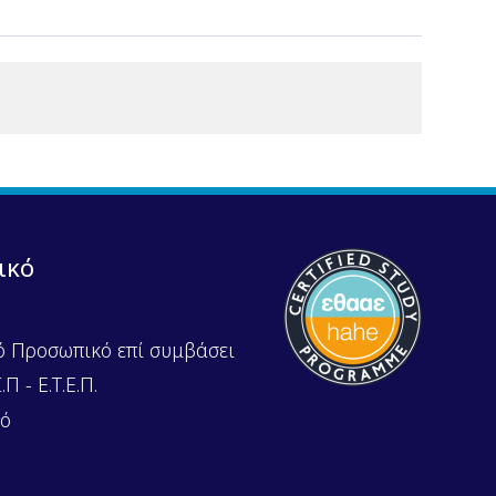
ικό
ό Προσωπικό επί συμβάσει
Π - Ε.Τ.Ε.Π.
κό