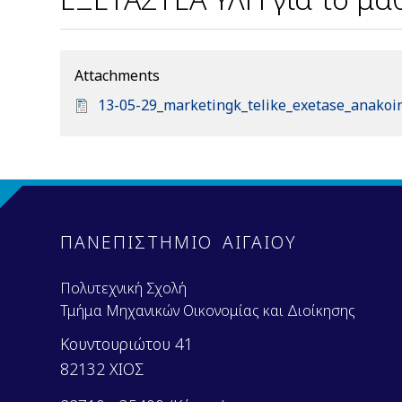
Attachments
D
13-05-29_marketingk_telike_exetase_anakoi
o
c
u
m
e
n
ΠΑΝΕΠΙΣΤΗΜΙΟ ΑΙΓΑΙΟΥ
t
Πολυτεχνική Σχολή
Τμήμα Μηχανικών Οικονομίας και Διοίκησης
Κουντουριώτου 41
82132 ΧΙΟΣ