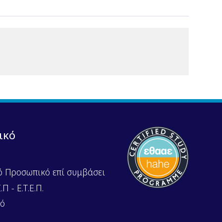
ικό
ό Προσωπικό επί συμβάσει
Π - Ε.Τ.Ε.Π.
κό