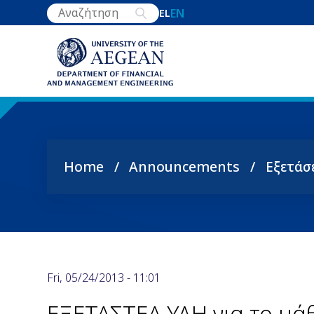
Skip
EN
EL
to
main
content
Home
Announcements
Εξετάσ
Breadcrumb
Fri, 05/24/2013 - 11:01
ΕΞΕΤΑΣΤΕΑ ΥΛΗ για το μ