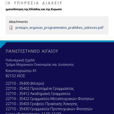
Attachments
D
protupo_ergasias_programmatos_praktikes_askeses.pdf
o
c
u
m
e
ΠΑΝΕΠΙΣΤΗΜΙΟ ΑΙΓΑΙΟΥ
n
t
Πολυτεχνική Σχολή
Τμήμα Μηχανικών Οικονομίας και Διοίκησης
Κουντουριώτου 41
82132 ΧΙΟΣ
22710 - 35400 (Κέντρο)
22710 - 35402 Προϊσταμένη Γραμματείας
22710 - 35412 Ακαδημαϊκή Γραμματεία
22710 - 35422 Γραμματεία Μεταπτυχιακών Φοιτητών
22710 - 35403 Γραφείο Πρακτικής Άσκησης
22710 - 35430 Γραμματεία Προπτυχιακών Φοιτητών
(ώρες εξυπηρέτησης: 11:00-13:00)