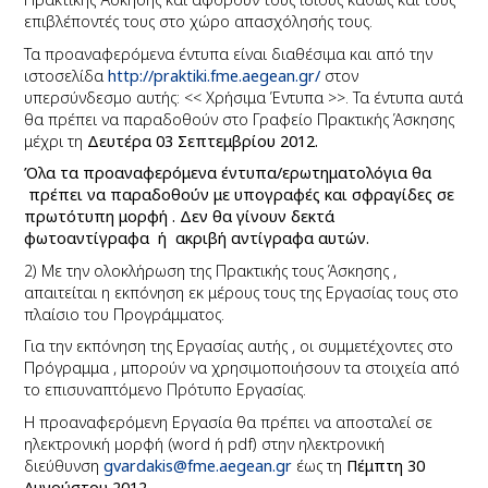
επιβλέποντές τους στο χώρο απασχόλησής τους.
Τα προαναφερόμενα έντυπα είναι διαθέσιμα και από την
ιστοσελίδα
http://praktiki.fme.aegean.gr/
στον
υπερσύνδεσμο αυτής: << Χρήσιμα Έντυπα >>. Τα έντυπα αυτά
θα πρέπει να παραδοθούν στο Γραφείο Πρακτικής Άσκησης
μέχρι τη
Δευτέρα 03 Σεπτεμβρίου 2012
.
Όλα τα προαναφερόμενα έντυπα/ερωτηματολόγια θα
πρέπει να παραδοθούν με υπογραφές και σφραγίδες σε
πρωτότυπη μορφή . Δεν θα γίνουν δεκτά
φωτοαντίγραφα ή ακριβή αντίγραφα αυτών.
2) Με την ολοκλήρωση της Πρακτικής τους Άσκησης ,
απαιτείται η εκπόνηση εκ μέρους τους της Εργασίας τους στο
πλαίσιο του Προγράμματος.
Για την εκπόνηση της Εργασίας αυτής , οι συμμετέχοντες στο
Πρόγραμμα , μπορούν να χρησιμοποιήσουν τα στοιχεία από
το επισυναπτόμενο Πρότυπο Εργασίας.
Η προαναφερόμενη Εργασία θα πρέπει να αποσταλεί σε
ηλεκτρονική μορφή (word ή pdf)
στην ηλεκτρονική
διεύθυνση
gvardakis@fme.aegean.gr
έως τη
Πέμπτη 30
Αυγούστου 2012.