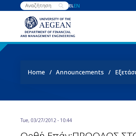
Skip
EN
EL
to
main
content
Home
Announcements
Εξετάσ
Breadcrumb
Tue, 03/27/2012 - 10:44
Ορθή Επάν:ΠΡΟΟΔΟΣ ΣΤ