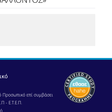
ικό
ό Προσωπικό επί συμβάσει
Π - Ε.Τ.Ε.Π.
κό