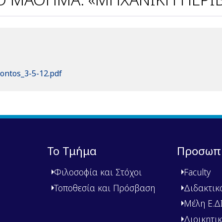
ontos_3-5-12.pdf
Το Τμήμα
Προσωπ
Φιλοσοφία και Στόχοι
Faculty
Τοποθεσία και Πρόσβαση
Διδακτικ
Μέλη Ε.ΔΙ.
Διοικητι