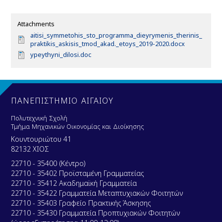
Attachments
D
aitisi_symmetohis_sto_programma_dieyrymenis_therinis_
o
praktikis_askisis_tmod_akad._etoys_2019-2020.docx
c
D
ypeythyni_dilosi.doc
u
o
m
c
e
u
n
m
t
e
ΠΑΝΕΠΙΣΤΗΜΙΟ ΑΙΓΑΙΟΥ
n
t
Πολυτεχνική Σχολή
Τμήμα Μηχανικών Οικονομίας και Διοίκησης
Κουντουριώτου 41
82132 ΧΙΟΣ
22710 - 35400 (Κέντρο)
22710 - 35402 Προϊσταμένη Γραμματείας
22710 - 35412 Ακαδημαϊκή Γραμματεία
22710 - 35422 Γραμματεία Μεταπτυχιακών Φοιτητών
22710 - 35403 Γραφείο Πρακτικής Άσκησης
22710 - 35430 Γραμματεία Προπτυχιακών Φοιτητών