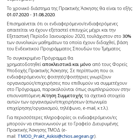
Το χρονικό διάστημα της Πρακτικής Άσκησης θα είναι το εξής:
01.07.2020 - 31.08.2020
.
Επισημαίνεται ότι οι ενδιαφερόμενοι/ενδιαφερόμενες
απαιτείται να έχουν εξεταστεί επιτυχώς μέχρι και την
Εξεταστική Περίοδο Ιανουαρίου 2020, τουλάχιστον στο
30%
των συνολικών μαθημάτων τα οποία έχουν διδαχθεί, βάση
του Ενδεικτικού Προγράμματος Σπουδών του Τμήματος.
Το συγκεκριμένο Πρόγραμμα θα
χρηματοδοτηθεί
αποκλειστικά και μόνο
από τους Φορείς
Υποδοχής Πρακτικής Άσκησης. Σε περίπτωση που οι
ενδιαφερόμενοι/ες φοιτητές/φοιτήτριες γνωρίζουν
οργανισμούς/επιχειρήσεις που επιθυμούν να συμμετέχουν
στο Πρόγραμμα, παρακαλούνται όπως συμπληρώσουν στην
επισυναπτόμενη
Αίτηση Συμμετοχής
τα σχετικά στοιχεία
αυτών των οργανισμών/επιχειρήσεων (επωνυμία
επιχείρησης/οργανισμού, τηλέφωνο,
e
-
mail
, κ.τ.λ.).
Για περισσότερες πληροφορίες οι ενδιαφερόμενοι/ες
μπορούν να επικοινωνούν με το Γραφείο Διευρυμένης
Πρακτικής Άσκησης ΤΜΟΔ (
e
-
mail
:
TMOD_Prakt_Askisi@chios.aegean.g
r
).