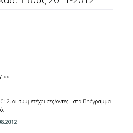
Υ >>
2012, οι συμμετέχουσες/οντες
στο Πρόγραμμα
τό.
08.2012