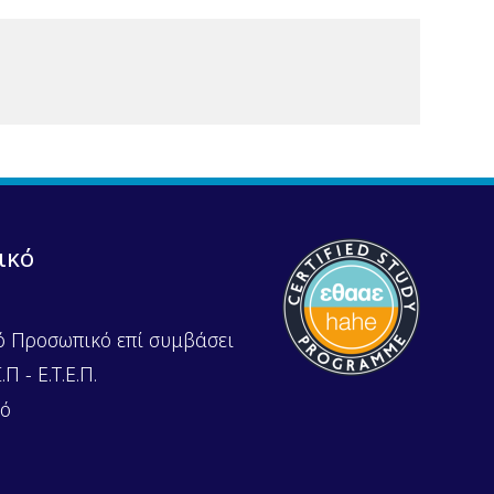
ικό
ό Προσωπικό επί συμβάσει
Π - Ε.Τ.Ε.Π.
κό