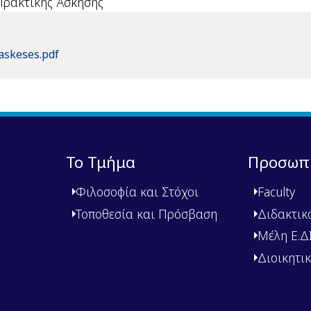
ής Άσκησης
askeses.pdf
Το Τμήμα
Προσωπ
Φιλοσοφία και Στόχοι
Faculty
Τοποθεσία και Πρόσβαση
Διδακτικ
Μέλη Ε.ΔΙ.
Διοικητι