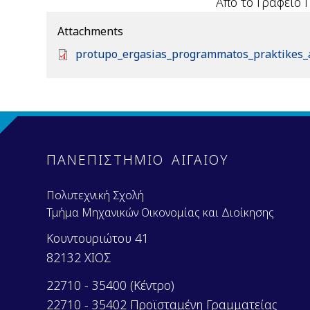
Από το Γραφείο Πρακτικ
Attachments
D
protupo_ergasias_programmatos_praktikes_
o
c
u
m
e
n
ΠΑΝΕΠΙΣΤΗΜΙΟ ΑΙΓΑΙΟΥ
t
Πολυτεχνική Σχολή
Τμήμα Μηχανικών Οικονομίας και Διοίκησης
Κουντουριώτου 41
82132 ΧΙΟΣ
22710 - 35400 (Κέντρο)
22710 - 35402 Προϊσταμένη Γραμματείας