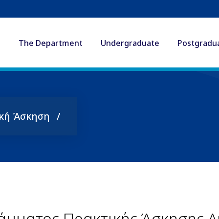
The Department
Undergraduate
Postgradu
κή Άσκηση
άμματος Πρακτικής Άσκησης Α