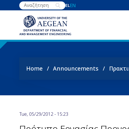
Skip
EN
EL
to
main
content
Home
Announcements
Πρακτι
Breadcrumb
Tue, 05/29/2012 - 15:23
Πρότυπο Εργασίας Προγρ