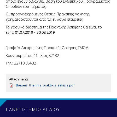
οποία έχουν διδαχθεί, βάση του Ενδεικτικού Προγράμματος
Σπουδών του Τμήματος.
Οι προαναφερόμενες Θέσεις Πρακτικής Άσκησης,
χρηματοδοτούνται από τις εν λόγω εταιρείες.
Το χρονικό διάστημα της Πρακτικής Άσκησης θα είναι το
εξής:
01.07.2019 - 30.08.2019
Γραφείο Διευρυμένης Πρακτικής Άσκησης ΤΜΟΔ
Κουντουριώτου 41, Χίος 82132
Τηλ.
: 22710 35432
Attachments
D
theseis_therinis_praktikis_askisis.pdf
o
c
u
m
e
ΠΑΝΕΠΙΣΤΗΜΙΟ ΑΙΓΑΙΟΥ
n
t