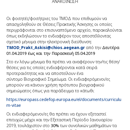
ΑΝΑΚΟΙΝΩΣΗ
Οι φοιτητές/φοιτήτριες του ΤΜΟΔ που επιθυμούν να
απασχοληθούν σε Θέσεις Πρακτικής Άσκησης οι οποίες
περιγράφονται στο επισυναπτόμενο αρχείο, παρακαλούνται
όπως εκδηλώσουν το ενδιαφέρον τους αποστέλλοντας
σχετικό μήνυμα στην ηλεκτρονική διεύθυνση:
TMOD_Prakt_Askisi@chios.aegean.g
r
από την
Δευτέρα
01.04.2019 έως και την Παρασκευή 05.04.2019
Στο εν λόγω μήνυμα θα πρέπει να αναφέρουν την/τις θέση/
θέσεις για τις οποίες ενδιαφέρονται
κατά σειρά
προτεραιότητας
και να αποστείλουν ένα
σύντομο
Βιογραφικό Σημείωμα.
Οι ενδιαφερόμενοι/ες
μπορούν να κάνουν χρήση πρότυπου βιογραφικού
σημειώματος όπως για παράδειγμα το κάτωθι:
https://europass.cedefop.europa.eu/el/documents/curriculu
m-vitae
Οι ενδιαφερόμενοι/ες θα πρέπει
να έχ
ουν εξεταστεί
επιτυχώς μέχρι και την Εξεταστική Περίοδο Ιανουαρίου
2019, τουλάχιστον στο
30%
των συνολικών μαθημάτων τα