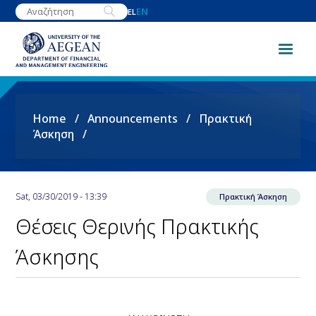
Skip
EN
EL
to
main
content
Breadcrumb
Home
Announcements
Πρακτική
Άσκηση
Sat, 03/30/2019 - 13:39
Πρακτική Άσκηση
Θέσεις Θερινής Πρακτικής
Άσκησης