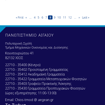
Pagination
First
« First
Previous
‹‹
…
Page
4
Page
5
Page
6
Page
7
Current
8
Page
9
Page
10
Page
11
Page
12
…
Next
››
Last
Last »
page
page
page
page
page
ΠΑΝΕΠΙΣΤΗΜΙΟ ΑΙΓΑΙΟΥ
Πολυτεχνική Σχολή
Τμήμα Μηχανικών Οικονομίας και Διοίκησης
Κουντουριώτου 41
82132 ΧΙΟΣ
22710 - 35400 (Κέντρο)
22710 - 35402 Προϊσταμένη Γραμματείας
22710 - 35412 Ακαδημαϊκή Γραμματεία
22710 - 35422 Γραμματεία Μεταπτυχιακών Φοιτητών
22710 - 35403 Γραφείο Πρακτικής Άσκησης
22710 - 35430 Γραμματεία Προπτυχιακών Φοιτητών
(ώρες εξυπηρέτησης: 11:00-13:00)
Email: Chios-tmod @ aegean.gr