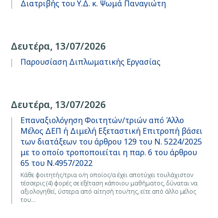
Διατριβής του Υ.Δ. κ. Ψωμά Παναγιώτη
Δευτέρα, 13/07/2026
Παρουσίαση Διπλωματικής Εργασίας
Δευτέρα, 13/07/2026
Επαναξιολόγηση Φοιτητών/τριών από Άλλο
Μέλος ΔΕΠ ή Διμελή Εξεταστική Επιτροπή βάσει
των διατάξεων του άρθρου 129 του Ν. 5224/2025
με το οποίο τροποποιείται η παρ. 6 του άρθρου
65 του Ν.4957/2022
Κάθε φοιτητής/τρια ο/η οποίος/α έχει αποτύχει τουλάχιστον
τέσσερις (4) φορές σε εξέταση κάποιου μαθήματος, δύναται να
αξιολογηθεί, ύστερα από αίτησή του/της, είτε από άλλο μέλος
του…