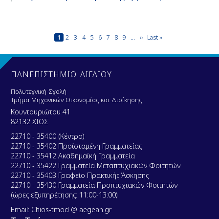
Pagination
Current
1
Page
2
Page
3
Page
4
Page
5
Page
6
Page
7
Page
8
Page
9
…
Next
››
Last
Last »
page
page
page
ΠΑΝΕΠΙΣΤΗΜΙΟ ΑΙΓΑΙΟΥ
Πολυτεχνική Σχολή
Τμήμα Μηχανικών Οικονομίας και Διοίκησης
Κουντουριώτου 41
82132 ΧΙΟΣ
22710 - 35400 (Κέντρο)
22710 - 35402 Προϊσταμένη Γραμματείας
22710 - 35412 Ακαδημαϊκή Γραμματεία
22710 - 35422 Γραμματεία Μεταπτυχιακών Φοιτητών
22710 - 35403 Γραφείο Πρακτικής Άσκησης
22710 - 35430 Γραμματεία Προπτυχιακών Φοιτητών
(ώρες εξυπηρέτησης: 11:00-13:00)
Email: Chios-tmod @ aegean.gr