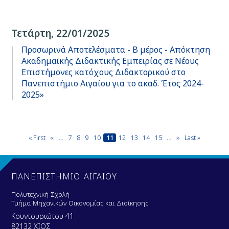
Τετάρτη, 22/01/2025
Προσωρινά Αποτελέσματα - Β μέρος - Απόκτηση
Ακαδημαϊκής Διδακτικής Εμπειρίας σε Νέους
Επιστήμονες κατόχους Διδακτορικού στο
Πανεπιστήμιο Αιγαίου για το ακαδ. Έτος 2024-
2025»
Pagination
First
« First
Previous
‹‹
…
Page
7
Page
8
Page
9
Page
10
Current
11
Page
12
Page
13
Page
14
Page
15
…
Next
››
Last
Last »
page
page
page
page
page
ΠΑΝΕΠΙΣΤΗΜΙΟ ΑΙΓΑΙΟΥ
Πολυτεχνική Σχολή
Τμήμα Μηχανικών Οικονομίας και Διοίκησης
Κουντουριώτου 41
82132 ΧΙΟΣ