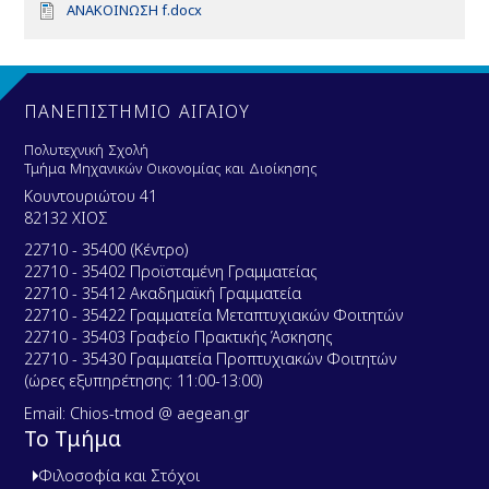
D
ΑΝΑΚΟΙΝΩΣΗ f.docx
o
c
u
m
e
ΠΑΝΕΠΙΣΤΗΜΙΟ ΑΙΓΑΙΟΥ
n
t
Πολυτεχνική Σχολή
Τμήμα Μηχανικών Οικονομίας και Διοίκησης
Κουντουριώτου 41
82132 ΧΙΟΣ
22710 - 35400 (Κέντρο)
22710 - 35402 Προϊσταμένη Γραμματείας
22710 - 35412 Ακαδημαϊκή Γραμματεία
22710 - 35422 Γραμματεία Μεταπτυχιακών Φοιτητών
22710 - 35403 Γραφείο Πρακτικής Άσκησης
22710 - 35430 Γραμματεία Προπτυχιακών Φοιτητών
(ώρες εξυπηρέτησης: 11:00-13:00)
Email: Chios-tmod @ aegean.gr
Το Τμήμα
Φιλοσοφία και Στόχοι