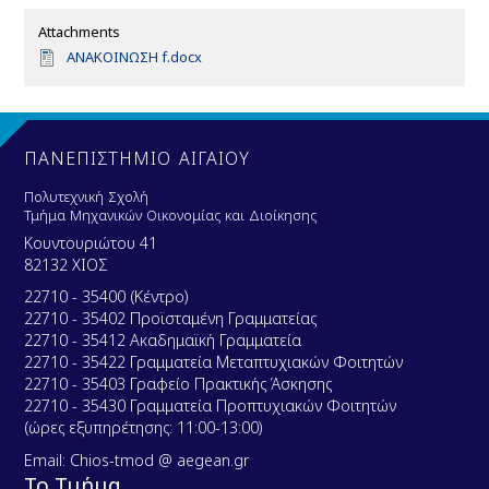
Attachments
D
ΑΝΑΚΟΙΝΩΣΗ f.docx
o
c
u
m
e
ΠΑΝΕΠΙΣΤΗΜΙΟ ΑΙΓΑΙΟΥ
n
t
Πολυτεχνική Σχολή
Τμήμα Μηχανικών Οικονομίας και Διοίκησης
Κουντουριώτου 41
82132 ΧΙΟΣ
22710 - 35400 (Κέντρο)
22710 - 35402 Προϊσταμένη Γραμματείας
22710 - 35412 Ακαδημαϊκή Γραμματεία
22710 - 35422 Γραμματεία Μεταπτυχιακών Φοιτητών
22710 - 35403 Γραφείο Πρακτικής Άσκησης
22710 - 35430 Γραμματεία Προπτυχιακών Φοιτητών
(ώρες εξυπηρέτησης: 11:00-13:00)
Email: Chios-tmod @ aegean.gr
Το Τμήμα