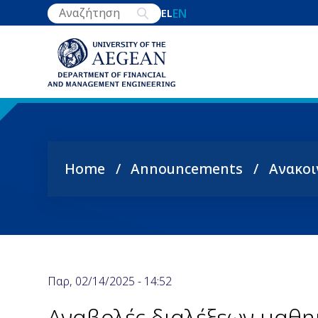
Skip
EN
EL
to
main
content
Home
Announcements
Ανακοι
Breadcrumb
Παρ, 02/14/2025 - 14:52
Αναβολές διαλέξεων μαθη