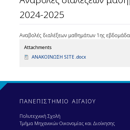
2024-2025
Αναβολές διαλέξεων μαθημάτων 1ης εβδομάδας
Attachments
D
ΑΝΑΚΟΙΝΩΣΗ SITE .docx
o
c
u
m
e
n
ΠΑΝΕΠΙΣΤΗΜΙΟ ΑΙΓΑΙΟΥ
t
Πολυτεχνική Σχολή
Τμήμα Μηχανικών Οικονομίας και Διοίκησης