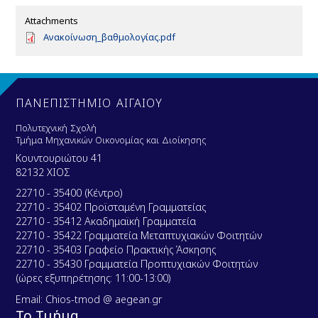
Attachments
D
Ανακοίνωση_βαθμολογίας.pdf
o
c
u
m
e
ΠΑΝΕΠΙΣΤΗΜΙΟ ΑΙΓΑΙΟΥ
n
t
Πολυτεχνική Σχολή
Τμήμα Μηχανικών Οικονομίας και Διοίκησης
Κουντουριώτου 41
82132 ΧΙΟΣ
22710 - 35400 (Κέντρο)
22710 - 35402 Προϊσταμένη Γραμματείας
22710 - 35412 Ακαδημαϊκή Γραμματεία
22710 - 35422 Γραμματεία Μεταπτυχιακών Φοιτητών
22710 - 35403 Γραφείο Πρακτικής Άσκησης
22710 - 35430 Γραμματεία Προπτυχιακών Φοιτητών
(ώρες εξυπηρέτησης: 11:00-13:00)
Email: Chios-tmod @ aegean.gr
Το Τμήμα