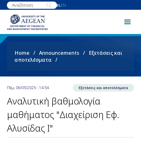
Skip
EN
EL
to
main
content
Breadcrumb
Home
Announcements
Εξετάσεις και
αποτελέσματα
Πέμ, 06/05/2025 - 14:54
Εξετάσεις και αποτελέσματα
Αναλυτική βαθμολογία
μαθήματος "Διαχείριση Εφ.
Αλυσίδας Ι"