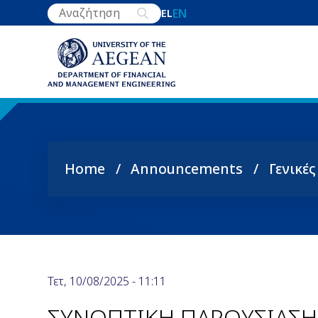
Skip
EN
EL
to
main
content
Home
Announcements
Γενικέ
Breadcrumb
Τετ, 10/08/2025 - 11:11
ΣΥΝΟΠΤΙΚΗ ΠΑΡΟΥΣΙΑΣ