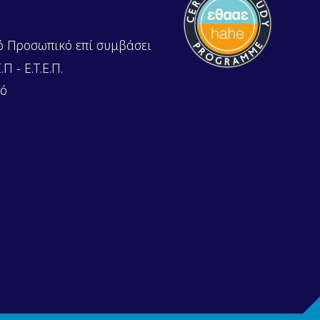
ό Προσωπικό επί συμβάσει
Π - Ε.Τ.Ε.Π.
κό