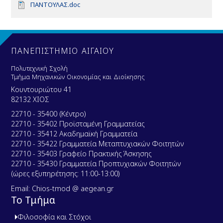
D
ΠΑΝΤΟΥΛΑΣ.doc
o
c
u
m
e
ΠΑΝΕΠΙΣΤΗΜΙΟ ΑΙΓΑΙΟΥ
n
t
Πολυτεχνική Σχολή
Τμήμα Μηχανικών Οικονομίας και Διοίκησης
Κουντουριώτου 41
82132 ΧΙΟΣ
22710 - 35400 (Κέντρο)
22710 - 35402 Προϊσταμένη Γραμματείας
22710 - 35412 Ακαδημαϊκή Γραμματεία
22710 - 35422 Γραμματεία Μεταπτυχιακών Φοιτητών
22710 - 35403 Γραφείο Πρακτικής Άσκησης
22710 - 35430 Γραμματεία Προπτυχιακών Φοιτητών
(ώρες εξυπηρέτησης: 11:00-13:00)
Email: Chios-tmod @ aegean.gr
Το Τμήμα
Φιλοσοφία και Στόχοι