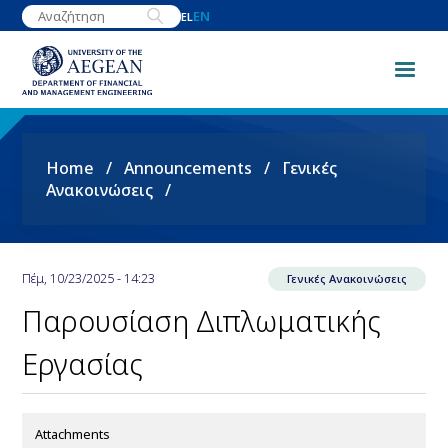
Skip
EN
EL
to
main
content
Breadcrumb
Home
Announcements
Γενικές
Ανακοινώσεις
Πέμ, 10/23/2025 - 14:23
Γενικές Ανακοινώσεις
Παρουσίαση Διπλωματικής
Εργασίας
Attachments