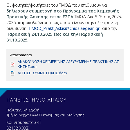
Οι φοιτητές/φοιτήτριες του ΤΜΟΔ που επιθυμούν να
δηλώσουν συμμετοχή στο Πρόγραμμα της Χειμερινής
Πρακτικής Άσκησης εκτός ΕΣΠΑ
ΤΜΟΔ Ακαδ. Έτους 2025-
2026, παρακαλούνται όπως αποστείλουν στην ηλεκτρονική
διεύθυνση:
TMOD_Prakt_Askisi@chios.aegean.gr
από την
Παρασκευή 24.10.2025 έως και την Παρασκευή
31.10.2025.
Attachments
D
ΑΝΑΚΟΙΝΩΣΗ ΧΕΙΜΕΡΙΝΗΣ ΔΙΕΥΡΥΜΕΝΗΣ ΠΡΑΚΤΙΚΗΣ ΑΣ
o
ΚΗΣΗΣ.pdf
c
D
ΑΙΤΗΣΗ ΣΥΜΜΕΤΟΧΗΣ.docx
u
o
m
c
e
u
n
m
t
e
ΠΑΝΕΠΙΣΤΗΜΙΟ ΑΙΓΑΙΟΥ
n
t
Πολυτεχνική Σχολή
Τμήμα Μηχανικών Οικονομίας και Διοίκησης
Κουντουριώτου 41
82132 ΧΙΟΣ