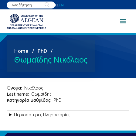
Skip
EN
EL
to
main
content
Breadcrumb
Home
PhD
Θωμαϊδης Νικόλαος
Όνομα
Νικόλαος
Last name
Θωμαϊδης
Κατηγορία Βαθμίδας
PhD
Περισσότερες Πληροφορίες