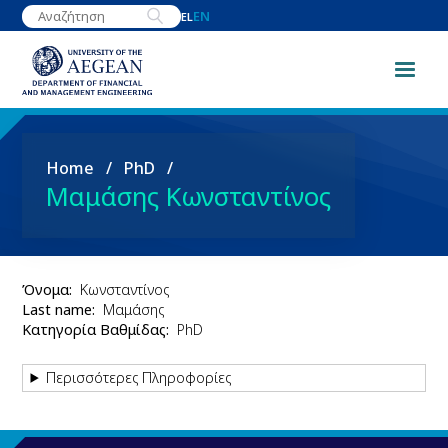
Skip
EN
EL
to
main
content
Breadcrumb
Home
PhD
Μαμάσης Κωνσταντίνος
Όνομα
Κωνσταντίνος
Last name
Μαμάσης
Κατηγορία Βαθμίδας
PhD
Περισσότερες Πληροφορίες