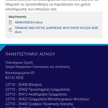
πληροίτε τις προϋποθέσεις να παρατείνετε τον χρόνο
ολοκλήρωσης των σπουδών σας.
Attachments
D
ΑΝΑΚΟΙΝΩΣΗ.docx
o
D
ΠΙΝΑΚΑΣ ΑΝΩΤΑΤΗΣ ΔΙΑΡΚΕΙΑΣ ΦΟΙΤΗΣΗΣ-Ν.5224-2025.
c
o
docx
u
c
m
u
e
m
n
e
t
n
ΠΑΝΕΠΙΣΤΗΜΙΟ ΑΙΓΑΙΟΥ
t
Πολυτεχνική Σχολή
Τμήμα Μηχανικών Οικονομίας και Διοίκησης
Κουντουριώτου 41
82132 ΧΙΟΣ
22710 - 35400 (Κέντρο)
22710 - 35402 Προϊσταμένη Γραμματείας
22710 - 35412 Ακαδημαϊκή Γραμματεία
22710 - 35422 Γραμματεία Μεταπτυχιακών Φοιτητών
22710 - 35403 Γραφείο Πρακτικής Άσκησης