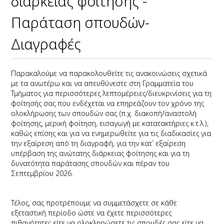
διάρκειας φοίτησης -
Παράταση σπουδών-
Διαγραφές
Παρακαλούμε να παρακολουθείτε τις ανακοινώσεις σχετικά
με τα ανωτέρω και να απευθύνεστε στη Γραμματεία του
Τμήματος για περισσότερες λεπτομέρειες/διευκρινίσεις για τη
φοίτησής σας που ενδέχεται να επηρεάζουν τον χρόνο της
ολοκλήρωσης των σπουδών σας (π.χ. διακοπή/αναστολή
φοίτησης, μερική φοίτηση, εισαγωγή με κατατακτήριες κ.τ.λ.),
καθώς επίσης και για να ενημερωθείτε για τις διαδικασίες για
την εξαίρεση από τη διαγραφή, για την κατ΄ εξαίρεση
υπέρβαση της ανώτατης διάρκειας φοίτησης και για τη
δυνατότητα παράτασης σπουδών και πέραν του
Σεπτεμβρίου 2026.
Τέλος, σας προτρέπουμε να συμμετάσχετε σε κάθε
εξεταστική περίοδο ώστε να έχετε περισσότερες
πιθανότητες είτε να ολοκληρώσετε τις σπουδές σας είτε να