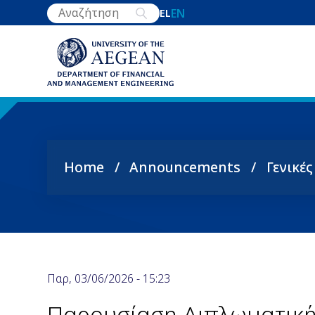
Skip
EN
EL
to
main
content
Home
Announcements
Γενικέ
Breadcrumb
Παρ, 03/06/2026 - 15:23
Παρουσίαση Διπλωματική