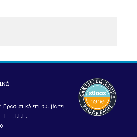
ικό
ό Προσωπικό επί συμβάσει
Π - Ε.Τ.Ε.Π.
κό