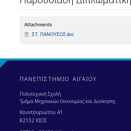
Attachments
D
ΣΤ. ΠΑΝΟΥΣΟΣ.doc
o
c
u
m
e
n
ΠΑΝΕΠΙΣΤΗΜΙΟ ΑΙΓΑΙΟΥ
t
Πολυτεχνική Σχολή
Τμήμα Μηχανικών Οικονομίας και Διοίκησης
Κουντουριώτου 41
82132 ΧΙΟΣ