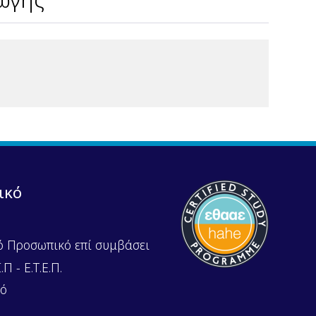
ικό
ό Προσωπικό επί συμβάσει
Π - Ε.Τ.Ε.Π.
κό