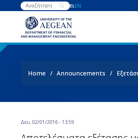
Skip
EN
EL
to
main
content
Home
Announcements
Εξετάσ
Breadcrumb
Δευ, 02/01/2016 - 13:59
Αποτελέσματα εξέτασης 