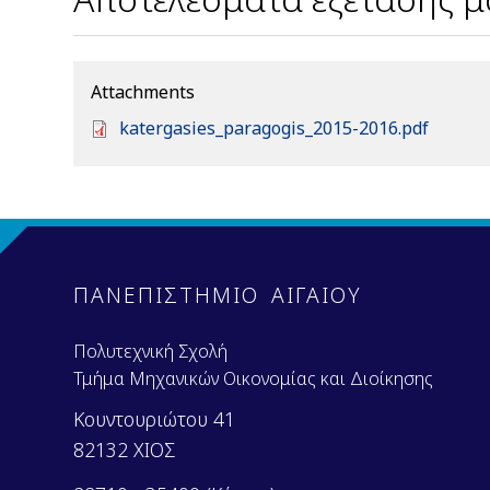
Attachments
D
katergasies_paragogis_2015-2016.pdf
o
c
u
m
e
n
ΠΑΝΕΠΙΣΤΗΜΙΟ ΑΙΓΑΙΟΥ
t
Πολυτεχνική Σχολή
Τμήμα Μηχανικών Οικονομίας και Διοίκησης
Κουντουριώτου 41
82132 ΧΙΟΣ