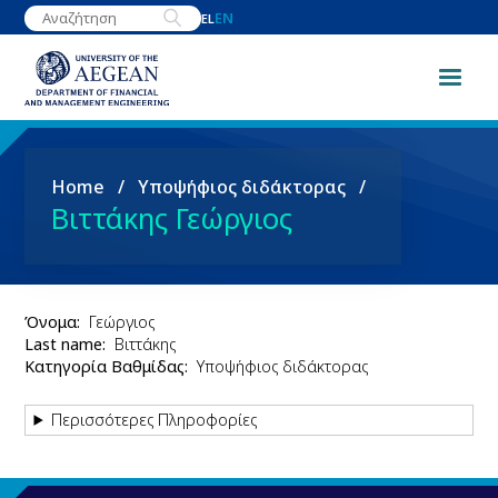
Skip
EN
EL
to
main
content
Breadcrumb
Home
Υποψήφιος διδάκτορας
Βιττάκης Γεώργιος
Όνομα
Γεώργιος
Last name
Βιττάκης
Κατηγορία Βαθμίδας
Υποψήφιος διδάκτορας
Περισσότερες Πληροφορίες