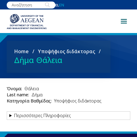
Skip
EN
EL
to
main
content
Breadcrumb
Home
Υποψήφιος διδάκτορας
Δήμα Θάλεια
Όνομα
Θάλεια
Last name
Δήμα
Κατηγορία Βαθμίδας
Υποψήφιος διδάκτορας
Περισσότερες Πληροφορίες