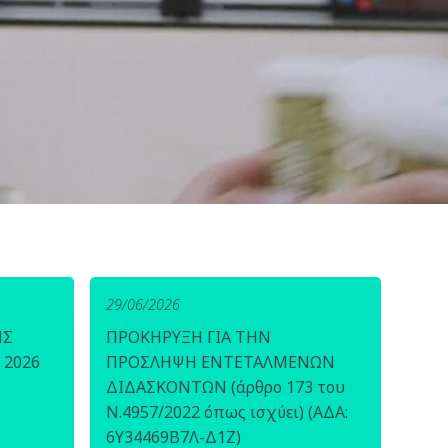
29/06/2026
ΗΣ
ΠΡΟΚΗΡΥΞΗ ΓΙΑ ΤΗΝ
 2026
ΠΡΟΣΛΗΨΗ ΕΝΤΕΤΑΛΜΕΝΩΝ
ΔΙΔΑΣΚΟΝΤΩΝ (άρθρο 173 του
Ν.4957/2022 όπως ισχύει) (ΑΔΑ:
6Υ34469Β7Λ-Δ1Ζ)