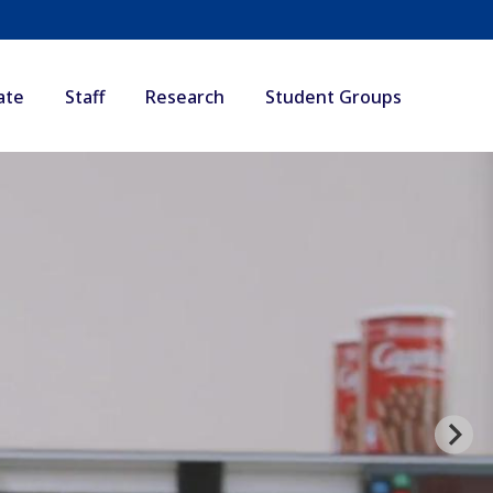
ate
Staff
Research
Student Groups