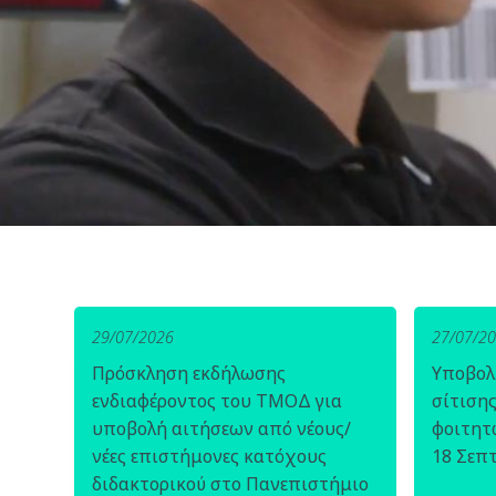
29/07/2026
27/07/2
Πρόσκληση εκδήλωσης
Υποβολ
ενδιαφέροντος του ΤΜΟΔ για
σίτιση
υποβολή αιτήσεων από νέους/
φοιτητ
νέες επιστήμονες κατόχους
18 Σεπ
διδακτορικού στο Πανεπιστήμιο