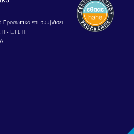
ό Προσωπικό επί συμβάσει
Π - Ε.Τ.Ε.Π.
κό