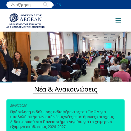
Skip
EN
EL
to
main
content
Image
Νέα & Ανακοινώσεις
29/07/2026
Πρόσκληση εκδήλωσης ενδιαφέροντος του ΤΜΟΔ για
υποβολή αιτήσεων από νέους/νέες επιστήμονες κατόχους
διδακτορικού στο Πανεπιστήμιο Αιγαίου για το χειμερινό
εξάμηνο ακαδ. έτους 2026-2027