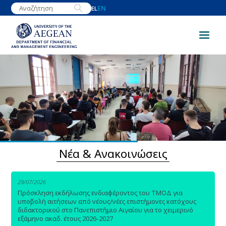
Skip
EN
EL
to
main
content
Image
Νέα & Ανακοινώσεις
29/07/2026
Πρόσκληση εκδήλωσης ενδιαφέροντος του ΤΜΟΔ για
υποβολή αιτήσεων από νέους/νέες επιστήμονες κατόχους
διδακτορικού στο Πανεπιστήμιο Αιγαίου για το χειμερινό
εξάμηνο ακαδ. έτους 2026-2027