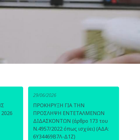
29/06/2026
ΗΣ
ΠΡΟΚΗΡΥΞΗ ΓΙΑ ΤΗΝ
 2026
ΠΡΟΣΛΗΨΗ ΕΝΤΕΤΑΛΜΕΝΩΝ
ΔΙΔΑΣΚΟΝΤΩΝ (άρθρο 173 του
Ν.4957/2022 όπως ισχύει) (ΑΔΑ:
6Υ34469Β7Λ-Δ1Ζ)