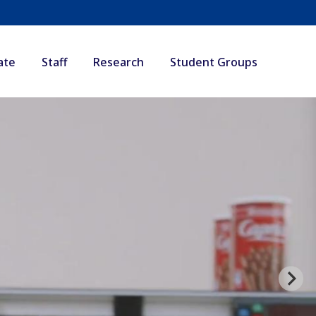
ate
Staff
Research
Student Groups