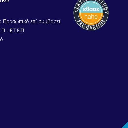
ό Προσωπικό επί συμβάσει
Π - Ε.Τ.Ε.Π.
κό