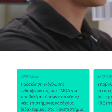
29/07/2026
27/07/2
Πρόσκληση εκδήλωσης
Υποβολ
ενδιαφέροντος του ΤΜΟΔ για
σίτιση
υποβολή αιτήσεων από νέους/
φοιτητ
νέες επιστήμονες κατόχους
18 Σεπ
διδακτορικού στο Πανεπιστήμιο