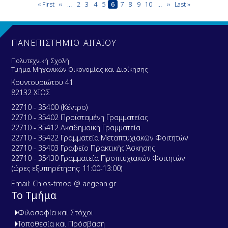
Pagination
First
« First
Previous
‹‹
…
Page
2
Page
3
Page
4
Page
5
Current
6
Page
7
Page
8
Page
9
Page
10
…
Next
››
Last
Last »
page
page
page
page
page
ΠΑΝΕΠΙΣΤΗΜΙΟ ΑΙΓΑΙΟΥ
Πολυτεχνική Σχολή
Τμήμα Μηχανικών Οικονομίας και Διοίκησης
Κουντουριώτου 41
82132 ΧΙΟΣ
22710 - 35400 (Κέντρο)
22710 - 35402 Προϊσταμένη Γραμματείας
22710 - 35412 Ακαδημαϊκή Γραμματεία
22710 - 35422 Γραμματεία Μεταπτυχιακών Φοιτητών
22710 - 35403 Γραφείο Πρακτικής Άσκησης
22710 - 35430 Γραμματεία Προπτυχιακών Φοιτητών
(ώρες εξυπηρέτησης: 11:00-13:00)
Email: Chios-tmod @ aegean.gr
Το Τμήμα
Φιλοσοφία και Στόχοι
Τοποθεσία και Πρόσβαση