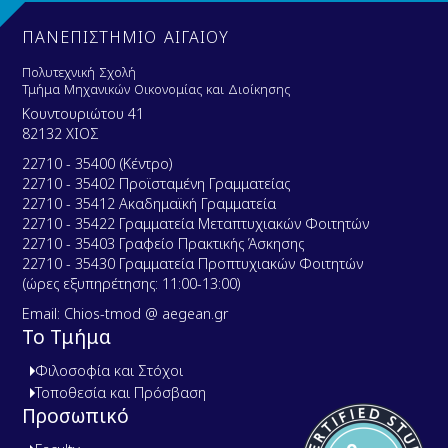
n
e
m
t
n
e
ΠΑΝΕΠΙΣΤΗΜΙΟ ΑΙΓΑΙΟΥ
t
n
t
Πολυτεχνική Σχολή
Τμήμα Μηχανικών Οικονομίας και Διοίκησης
Κουντουριώτου 41
82132 ΧΙΟΣ
22710 - 35400 (Κέντρο)
22710 - 35402 Προϊσταμένη Γραμματείας
22710 - 35412 Ακαδημαϊκή Γραμματεία
22710 - 35422 Γραμματεία Μεταπτυχιακών Φοιτητών
22710 - 35403 Γραφείο Πρακτικής Άσκησης
22710 - 35430 Γραμματεία Προπτυχιακών Φοιτητών
(ώρες εξυπηρέτησης: 11:00-13:00)
Email: Chios-tmod @ aegean.gr
Το Τμήμα
Φιλοσοφία και Στόχοι
Τοποθεσία και Πρόσβαση
Προσωπικό