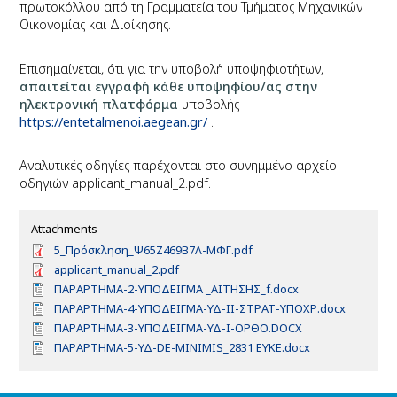
πρωτοκόλλου από τη Γραμματεία του Τμήματος Μηχανικών
Οικονομίας και Διοίκησης.
Επισημαίνεται, ότι για την υποβολή υποψηφιοτήτων,
απαιτείται εγγραφή κάθε υποψηφίου/ας στην
ηλεκτρονική πλατφόρμα
υποβολής
https://entetalmenoi.aegean.gr/
.
Αναλυτικές οδηγίες παρέχονται στο συνημμένο αρχείο
οδηγιών applicant_manual_2.pdf.
Attachments
D
5_Πρόσκληση_Ψ65Ζ469Β7Λ-ΜΦΓ.pdf
o
D
applicant_manual_2.pdf
c
o
D
ΠΑΡΑΡΤΗΜΑ-2-ΥΠΟΔΕΙΓΜΑ _ΑΙΤΗΣΗΣ_f.docx
u
c
o
D
ΠΑΡΑΡΤΗΜΑ-4-ΥΠΟΔΕΙΓΜΑ-ΥΔ-ΙΙ-ΣΤΡΑΤ-ΥΠΟΧΡ.docx
m
u
c
o
e
D
ΠΑΡΑΡΤΗΜΑ-3-ΥΠΟΔΕΙΓΜΑ-ΥΔ-Ι-ΟΡΘΟ.DOCX
m
u
c
n
o
e
D
ΠΑΡΑΡΤΗΜΑ-5-ΥΔ-DE-MINIMIS_2831 ΕΥΚΕ.docx
m
u
t
c
n
o
e
m
u
t
c
n
e
m
u
t