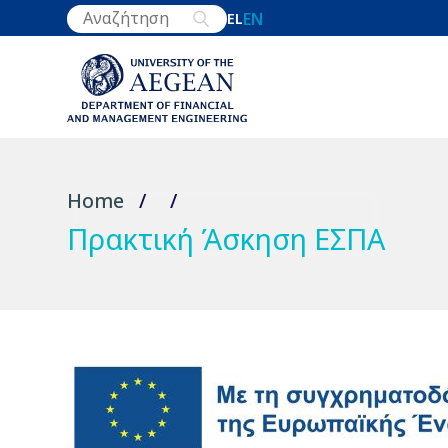
Skip
EN
EL
to
main
content
Home
Breadcrumb
Πρακτική Άσκηση ΕΣΠΑ