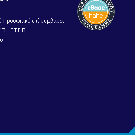
ό Προσωπικό επί συμβάσει
Π - Ε.Τ.Ε.Π.
κό