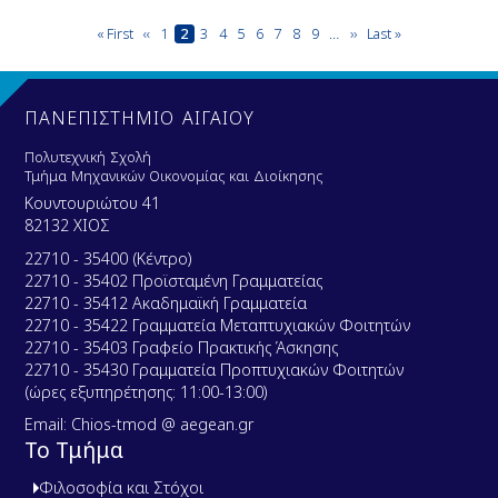
Pagination
First
« First
Previous
‹‹
Page
1
Current
2
Page
3
Page
4
Page
5
Page
6
Page
7
Page
8
Page
9
…
Next
››
Last
Last »
page
page
page
page
page
ΠΑΝΕΠΙΣΤΗΜΙΟ ΑΙΓΑΙΟΥ
Πολυτεχνική Σχολή
Τμήμα Μηχανικών Οικονομίας και Διοίκησης
Κουντουριώτου 41
82132 ΧΙΟΣ
22710 - 35400 (Κέντρο)
22710 - 35402 Προϊσταμένη Γραμματείας
22710 - 35412 Ακαδημαϊκή Γραμματεία
22710 - 35422 Γραμματεία Μεταπτυχιακών Φοιτητών
22710 - 35403 Γραφείο Πρακτικής Άσκησης
22710 - 35430 Γραμματεία Προπτυχιακών Φοιτητών
(ώρες εξυπηρέτησης: 11:00-13:00)
Email: Chios-tmod @ aegean.gr
Το Τμήμα
Φιλοσοφία και Στόχοι