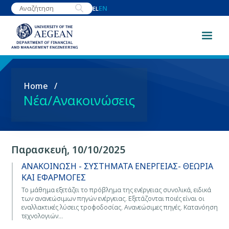
Skip
EN
EL
to
main
content
Breadcrumb
Home
Νέα/Ανακοινώσεις
Παρασκευή, 10/10/2025
ΑΝΑΚΟΙΝΩΣΗ - ΣΥΣΤΗΜΑΤΑ ΕΝΕΡΓΕΙΑΣ- ΘΕΩΡΙΑ
ΚΑΙ ΕΦΑΡΜΟΓΕΣ
Το μάθημα εξετάζει το πρόβλημα της ενέργειας συνολικά, ειδικά
των ανανεώσιμων πηγών ενέργειας. Εξετάζονται ποιές είναι οι
εναλλακτικές λύσεις τροφοδοσίας. Ανανεώσιμες πηγές. Κατανόηση
τεχνολογιών…