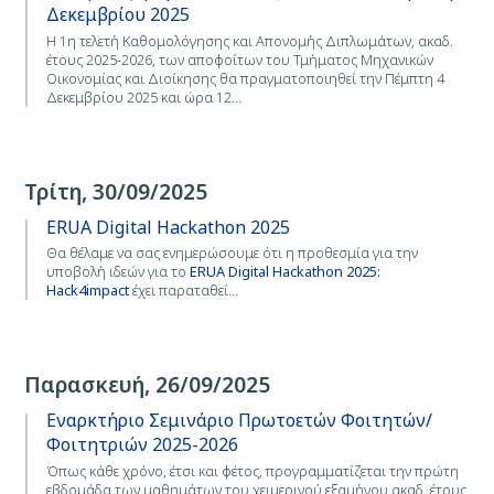
Δεκεμβρίου 2025
Η 1η τελετή Καθομολόγησης και Απονομής Διπλωμάτων, ακαδ.
έτους 2025-2026, των αποφοίτων του Τμήματος Μηχανικών
Οικονομίας και Διοίκησης θα πραγματοποιηθεί την Πέμπτη 4
Δεκεμβρίου 2025 και ώρα 12…
Τρίτη, 30/09/2025
ERUA Digital Hackathon 2025
Θα θέλαμε να σας ενημερώσουμε ότι η προθεσμία για την
υποβολή ιδεών για το
ERUA Digital Hackathon 2025:
Hack4impact
έχει παραταθεί…
Παρασκευή, 26/09/2025
Εναρκτήριο Σεμινάριο Πρωτοετών Φοιτητών/
Φοιτητριών 2025-2026
Όπως κάθε χρόνο, έτσι και φέτος, προγραμματίζεται την πρώτη
εβδομάδα των μαθημάτων του χειμερινού εξαμήνου ακαδ. έτους