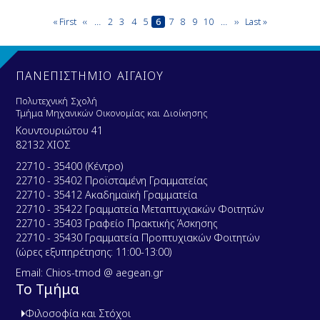
Pagination
First
« First
Previous
‹‹
…
Page
2
Page
3
Page
4
Page
5
Current
6
Page
7
Page
8
Page
9
Page
10
…
Next
››
Last
Last »
page
page
page
page
page
ΠΑΝΕΠΙΣΤΗΜΙΟ ΑΙΓΑΙΟΥ
Πολυτεχνική Σχολή
Τμήμα Μηχανικών Οικονομίας και Διοίκησης
Κουντουριώτου 41
82132 ΧΙΟΣ
22710 - 35400 (Κέντρο)
22710 - 35402 Προϊσταμένη Γραμματείας
22710 - 35412 Ακαδημαϊκή Γραμματεία
22710 - 35422 Γραμματεία Μεταπτυχιακών Φοιτητών
22710 - 35403 Γραφείο Πρακτικής Άσκησης
22710 - 35430 Γραμματεία Προπτυχιακών Φοιτητών
(ώρες εξυπηρέτησης: 11:00-13:00)
Email: Chios-tmod @ aegean.gr
Το Τμήμα
Φιλοσοφία και Στόχοι