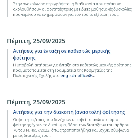
Στην ανακοίνωση περιγράφεται η διαδικασία που πρέπει να
ακολουθήσουν οι φοιτητές/τριες με ειδικές μαθησιακές δυσκολίες
προκειμένου να ενημερώσουν για τον τρόπο εξέτασή τους.
Πέμπτη, 25/09/2025
Αιτήσεις για ένταξη σε καθεστώς μερικής
φοίτησης
Η υποβολή αιτήσεων για ένταξη στο καθεστώς μερικής φοίτησης
πραγματοποιείται στη Γραμματεία της Κοσμητείας της
Πολυτεχνικής Σχολής στο
eng-sch-office@…
Πέμπτη, 25/09/2025
Αιτήσεις για την διακοπή (αναστολή) φοίτησης
Οι φοιτητές/τριες που δεν έχουν υπερβεί το ανώτατο όριο
φοίτησης έχουν το δικαίωμα, βάσει των διατάξεων του άρθρου
76 του Ν. 4957/2022, όπως τροποποιήθηκε και ισχύει σύμφωνα
με τις διατάξεις του…