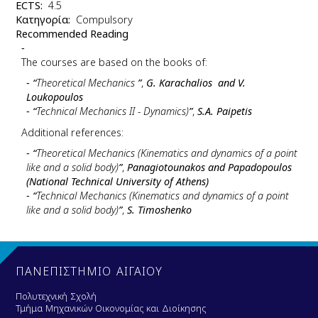
ΕCTS
4.5
Κατηγορία
Compulsory
Recommended Reading
The courses are based on the books of:
“
Theoretical Mechanics
”
,
G. Karachalios and V.
Loukopoulos
“
Technical Mechanics II - Dynamics)
”
,
S.A. Paipetis
Additional references
:
“
Theoretical Mechanics (Kinematics and dynamics of a point
like and a solid body)
”
,
Panagiotounakos and Papadopoulos
(National Technical University of Athens)
“
Technical Mechanics (Kinematics and dynamics of a point
like and a solid body)
”
,
S. Timoshenko
ΠΑΝΕΠΙΣΤΗΜΙΟ ΑΙΓΑΙΟΥ
Πολυτεχνική Σχολή
Τμήμα Μηχανικών Οικονομίας και Διοίκησης