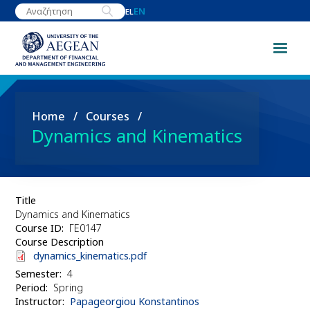
Skip
EN
EL
to
main
content
Breadcrumb
Home
Courses
Dynamics and Kinematics
Title
Dynamics and Kinematics
Course ID
ΓΕ0147
Course Description
Document
dynamics_kinematics.pdf
Semester
4
Period
Spring
Instructor
Papageorgiou Konstantinos