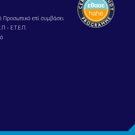
ό Προσωπικό επί συμβάσει
Π - Ε.Τ.Ε.Π.
κό