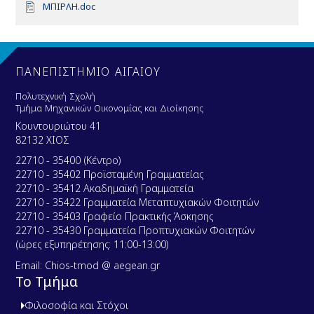
D
ΜΠΙΡΛΗ.doc
o
c
u
m
e
ΠΑΝΕΠΙΣΤΗΜΙΟ ΑΙΓΑΙΟΥ
n
t
Πολυτεχνική Σχολή
Τμήμα Μηχανικών Οικονομίας και Διοίκησης
Κουντουριώτου 41
82132 ΧΙΟΣ
22710 - 35400 (Κέντρο)
22710 - 35402 Προϊσταμένη Γραμματείας
22710 - 35412 Ακαδημαϊκή Γραμματεία
22710 - 35422 Γραμματεία Μεταπτυχιακών Φοιτητών
22710 - 35403 Γραφείο Πρακτικής Άσκησης
22710 - 35430 Γραμματεία Προπτυχιακών Φοιτητών
(ώρες εξυπηρέτησης: 11:00-13:00)
Email: Chios-tmod @ aegean.gr
Το Τμήμα
Φιλοσοφία και Στόχοι