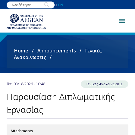
Skip
EN
EL
to
main
content
Breadcrumb
Home
Announcements
Γενικές
Ανακοινώσεις
Τετ, 03/18/2026 - 10:48
Γενικές Ανακοινώσεις
Παρουσίαση Διπλωματικής
Εργασίας
Attachments