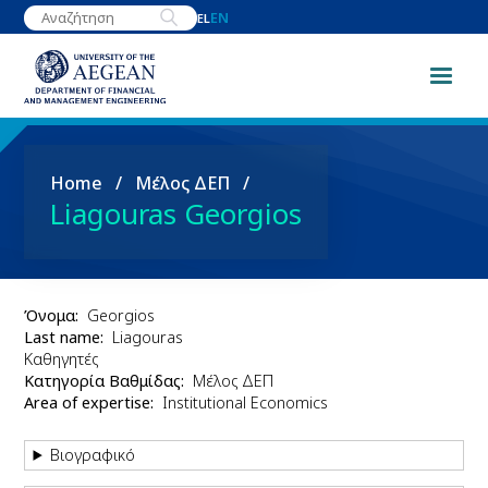
Skip
EN
EL
to
main
content
Breadcrumb
Home
Μέλος ΔΕΠ
Liagouras Georgios
Όνομα
Georgios
Last name
Liagouras
Καθηγητές
Κατηγορία Βαθμίδας
Μέλος ΔΕΠ
Area of expertise
Institutional Economics
Βιογραφικό