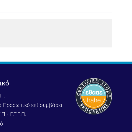
ικό
Π.
ό Προσωπικό επί συμβάσει
Π - Ε.Τ.Ε.Π.
κό