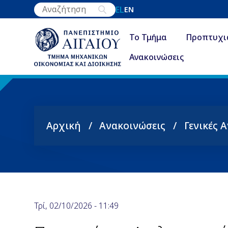
Παράκαμψη
EL
EN
προς
το
Το Τμήμα
Προπτυχι
κυρίως
Ανακοινώσεις
περιεχόμενο
Αρχική
Ανακοινώσεις
Γενικές 
Breadcrumb
Τρί, 02/10/2026 - 11:49