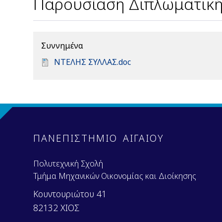
Παρουσίαση Διπλωματική
Συννημένα
D
ΝΤΕΛΗΣ ΣΥΛΛΑΣ.doc
o
c
u
m
e
n
ΠΑΝΕΠΙΣΤΗΜΙΟ ΑΙΓΑΙΟΥ
t
Πολυτεχνική Σχολή
Τμήμα Μηχανικών Οικονομίας και Διοίκησης
Κουντουριώτου 41
82132 ΧΙΟΣ