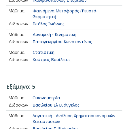
Διδάσκων
Γκολφινόπουλος Σπυρίδων
Μάθημα
Φαινόμενα Μεταφοράς (Ρευστά-
Θερμότητα)
Διδάσκων
Γκιάλας Ιωάννης
Μάθημα
Δυναμική - Κινηματική
Διδάσκων
Παπαγεωργίου Κωνσταντίνος
Μάθημα
Στατιστική
Διδάσκων
Κούτρας Βασίλειος
Εξάμηνο: 5
Μάθημα
Οικονομετρία
Διδάσκων
Βασιλείου Ελ Ευάγγελος
Μάθημα
Λογιστική - Ανάλυση Χρηματοοικονομικών
Καταστάσεων
Διδάσκων
Βασιλείου Σ. Ευάγγελος