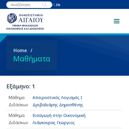
Παράκαμψη
EL
EN
προς
το
κυρίως
περιεχόμενο
Breadcrumb
Home
Μαθήματα
Εξάμηνο: 1
Μάθημα
Απειροστικός Λογισμός Ι
Διδάσκων
Δριβαλιάρης Δημοσθένης
Μάθημα
Εισαγωγή στην Οικονομική
Διδάσκων
Λιάγκουρας Γεώργιος