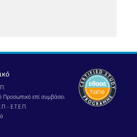
ικό
Π.
ό Προσωπικό επί συμβάσει
Π - Ε.Τ.Ε.Π.
κό