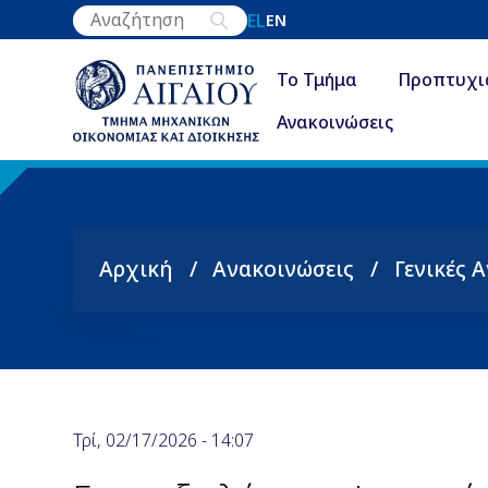
Παράκαμψη
EL
EN
προς
το
Το Τμήμα
Προπτυχι
κυρίως
Ανακοινώσεις
περιεχόμενο
Αρχική
Ανακοινώσεις
Γενικές 
Breadcrumb
Τρί, 02/17/2026 - 14:07