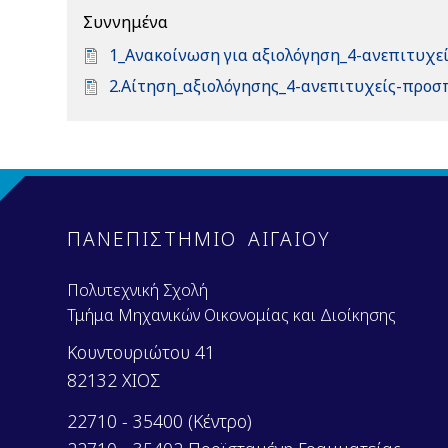
Συννημένα
D
1_Ανακοίνωση για αξιολόγηση_4-ανεπιτυχεί
o
D
2.Αίτηση_αξιολόγησης_4-ανεπιτυχείς-προσπ
c
o
u
c
m
u
e
m
n
e
t
n
ΠΑΝΕΠΙΣΤΗΜΙΟ ΑΙΓΑΙΟΥ
t
Πολυτεχνική Σχολή
Τμήμα Μηχανικών Οικονομίας και Διοίκησης
Κουντουριώτου 41
82132 ΧΙΟΣ
22710 - 35400 (Κέντρο)