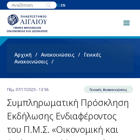
Παράκαμψη
EL
EN
προς
το
κυρίως
περιεχόμενο
Breadcrumb
Αρχική
Ανακοινώσεις
Γενικές
Ανακοινώσεις
Πέμ, 07/17/2025 - 13:56
Γενικές Ανακοινώσεις
Συμπληρωματική Πρόσκληση
Εκδήλωσης Ενδιαφέροντος
του Π.Μ.Σ. «Οικονομική και