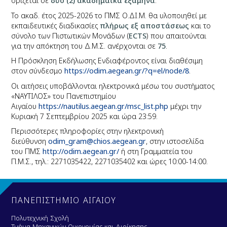
ορίζεται σε
δύο (2) ακαδημαϊκά εξάμηνα
.
Το ακαδ. έτος 2025-2026 το ΠΜΣ Ο.ΔΙ.Μ. θα υλοποιηθεί με
εκπαιδευτικές διαδικασίες
πλήρως εξ αποστάσεως
και το
σύνολο των Πιστωτικών Μονάδων (
ECTS
) που απαιτούνται
για την απόκτηση του Δ.Μ.Σ. ανέρχονται σε
75
.
Η Πρόσκληση Εκδήλωσης Ενδιαφέροντος είναι διαθέσιμη
στον σύνδεσμο
https://odim.aegean.gr/?q=el/node/8
.
Οι αιτήσεις υποβάλλονται ηλεκτρονικά μέσω του συστήματος
«ΝΑΥΤΙΛΟΣ» του Πανεπιστημίου
Αιγαίου
https://nautilus.aegean.gr/msc_list.php
μέχρι την
Κυριακή 7 Σεπτεμβρίου 2025 και ώρα 23:59.
Περισσότερες πληροφορίες στην ηλεκτρονική
διεύθυνση
odim_gram@chios.aegean.gr
, στην ιστοσελίδα
του ΠΜΣ
http://odim.aegean.gr/
ή στη Γραμματεία του
Π.Μ.Σ., τηλ.: 2271035422, 2271035402 και ώρες 10:00-14:00.
ΠΑΝΕΠΙΣΤΗΜΙΟ ΑΙΓΑΙΟΥ
Πολυτεχνική Σχολή
Τμήμα Μηχανικών Οικονομίας και Διοίκησης