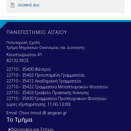
D
ΛΙΩΝΗΣ.doc
o
c
u
m
e
ΠΑΝΕΠΙΣΤΗΜΙΟ ΑΙΓΑΙΟΥ
n
t
Πολυτεχνική Σχολή
Τμήμα Μηχανικών Οικονομίας και Διοίκησης
Κουντουριώτου 41
82132 ΧΙΟΣ
22710 - 35400 (Κέντρο)
22710 - 35402 Προϊσταμένη Γραμματείας
22710 - 35412 Ακαδημαϊκή Γραμματεία
22710 - 35422 Γραμματεία Μεταπτυχιακών Φοιτητών
22710 - 35403 Γραφείο Πρακτικής Άσκησης
22710 - 35430 Γραμματεία Προπτυχιακών Φοιτητών
(ώρες εξυπηρέτησης: 11:00-13:00)
Email: Chios-tmod @ aegean.gr
Το Τμήμα
Φιλοσοφία και Στόχοι