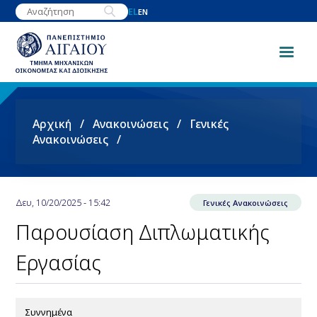
Παράκαμψη
EL
EN
προς
το
κυρίως
περιεχόμενο
Breadcrumb
Αρχική
Ανακοινώσεις
Γενικές
Ανακοινώσεις
Δευ, 10/20/2025 - 15:42
Γενικές Ανακοινώσεις
Παρουσίαση Διπλωματικής
Εργασίας
Συννημένα